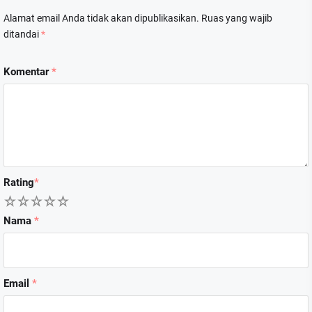
Alamat email Anda tidak akan dipublikasikan.
Ruas yang wajib
ditandai
*
Komentar
*
Rating
*
1
2
3
4
5
Nama
*
Email
*