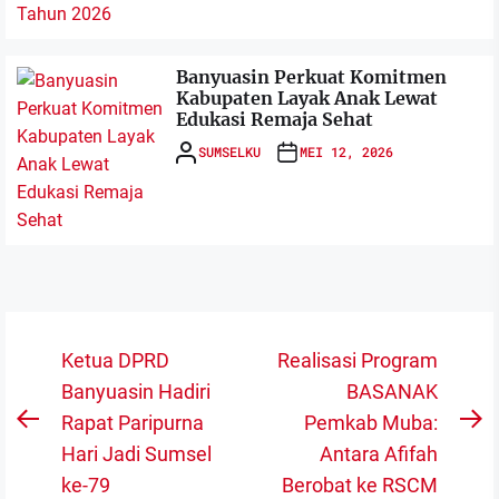
Banyuasin Perkuat Komitmen
Kabupaten Layak Anak Lewat
Edukasi Remaja Sehat
SUMSELKU
MEI 12, 2026
Navigasi
Ketua DPRD
Realisasi Program
pos
Banyuasin Hadiri
BASANAK
Rapat Paripurna
Pemkab Muba:
Previous
N
Hari Jadi Sumsel
Antara Afifah
post:
po
ke-79
Berobat ke RSCM