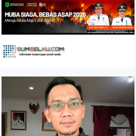
Skip
to
the
content
sumselku.com