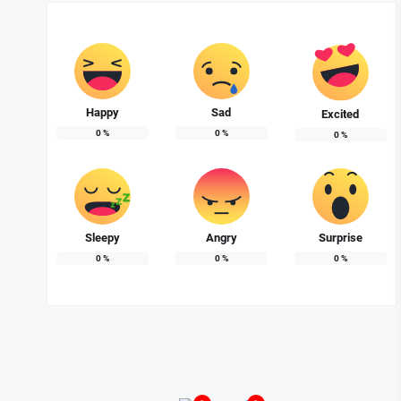
Happy
Sad
Excited
0
%
0
%
0
%
Sleepy
Angry
Surprise
0
%
0
%
0
%