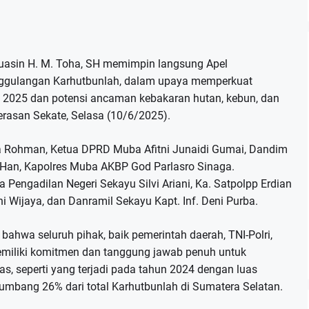
uasin H. M. Toha, SH memimpin langsung Apel
nggulangan Karhutbunlah, dalam upaya memperkuat
2025 dan potensi ancaman kebakaran hutan, kebun, dan
rasan Sekate, Selasa (10/6/2025).
ba Rohman, Ketua DPRD Muba Afitni Junaidi Gumai, Dandim
M.Han, Kapolres Muba AKBP God Parlasro Sinaga.
ua Pengadilan Negeri Sekayu Silvi Ariani, Ka. Satpolpp Erdian
i Wijaya, dan Danramil Sekayu Kapt. Inf. Deni Purba.
hwa seluruh pihak, baik pemerintah daerah, TNI-Polri,
miliki komitmen dan tanggung jawab penuh untuk
as, seperti yang terjadi pada tahun 2024 dengan luas
mbang 26% dari total Karhutbunlah di Sumatera Selatan.