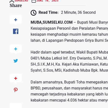
SUMSELKU
JUNI 10, 2025
Share
Read Time:
2 Minute, 36 Second
MUBA,SUMSELKU.COM
– Bupati Musi Bany
Kesiapsiagaan Personil dan Peralatan Pena
kesiapan menghadapi musim kemarau tahun 
lahan, di Lapangan Pendopoan Griya Bumi Se
Hadir dalam apel tersebut, Wakil Bupati Mu
0401/Muba Letkol Inf. Erry Dwianto, S.Psi,.
SH.,S.I.K.,M.H, Ka. Kejari Aka Kurniawan, Ket
Syahri, S.Sos, MSi, Kadishub Muba Bpk. Musn
Dalam amanatnya, Bupati Toha menegaskan ba
BPBD, perusahaan, dan masyarakat harus me
mencegah terjadinya kebakaran yang lebih lu
kebakaran mencapai 4.036 hektar atau menyu