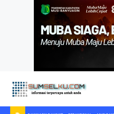
Skip
to
the
content
sumselku.com