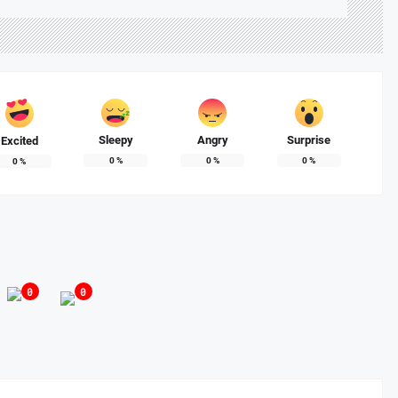
Sleepy
Angry
Surprise
Excited
0
%
0
%
0
%
0
%
arkan Nota Pengantar LKPJ Bupati Banyuasin Tahun 2025
, 2026
0
0
 II DPRD Kabupaten Banyuasin Tekankan Kepatuhan Regulasi Perusahaa
I 26, 2026