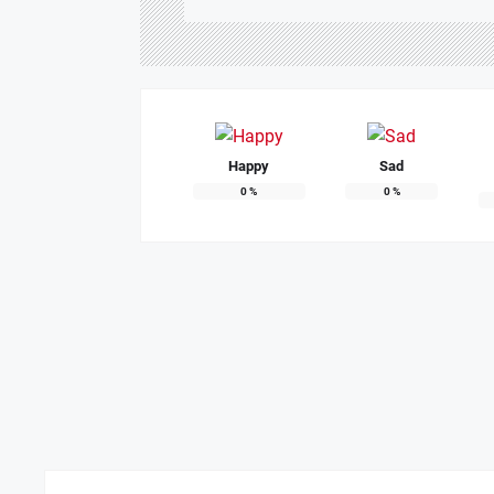
Happy
Sad
0
%
0
%
Dewan Deng
APRIL 6
RDP Komisi
FEBRUAR