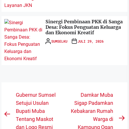
Sinergi Pembinaan PKK di Sanga
Desa: Fokus Penguatan Keluarga
dan Ekonomi Kreatif
SUMSELKU
JULI 29, 2026
Navigasi
Gubernur Sumsel
Damkar Muba
pos
Setujui Usulan
Sigap Padamkan
Bupati Muba
Kebakaran Rumah
Previous
Tentang Maskot
Warga di
N
post:
dan Logo Resmi
Kampung Ogan