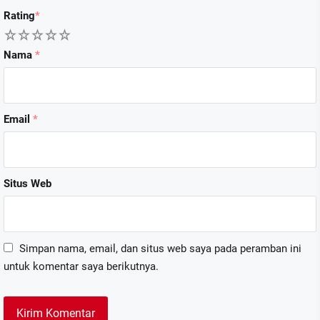
Rating
*
1
2
3
4
5
Nama
*
Email
*
Situs Web
Simpan nama, email, dan situs web saya pada peramban ini
untuk komentar saya berikutnya.