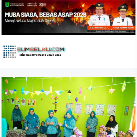
Skip
to
the
content
sumselku.com