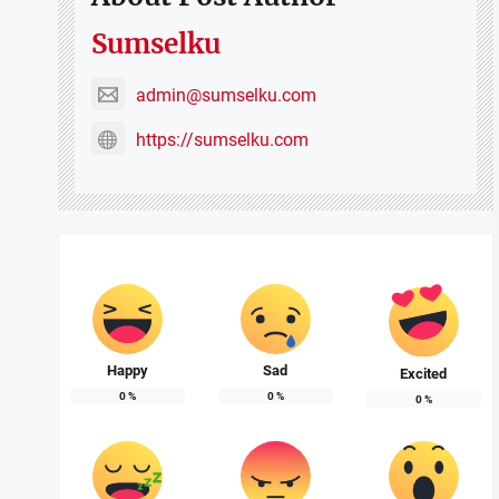
Sumselku
admin@sumselku.com
https://sumselku.com
Happy
Sad
Excited
0
%
0
%
0
%