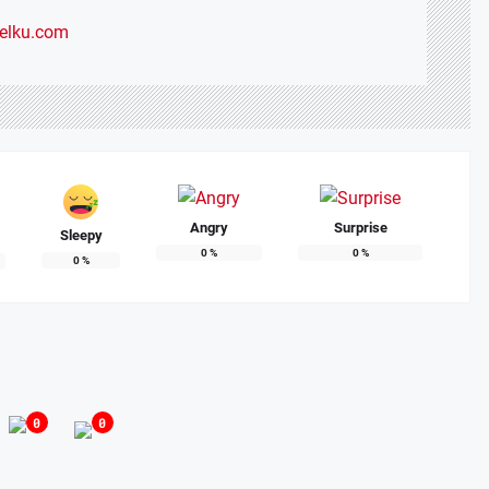
selku.com
Angry
Surprise
Sleepy
0
%
0
%
0
%
arkan Nota Pengantar LKPJ Bupati Banyuasin Tahun 2025
, 2026
0
0
 II DPRD Kabupaten Banyuasin Tekankan Kepatuhan Regulasi Perusahaa
I 26, 2026