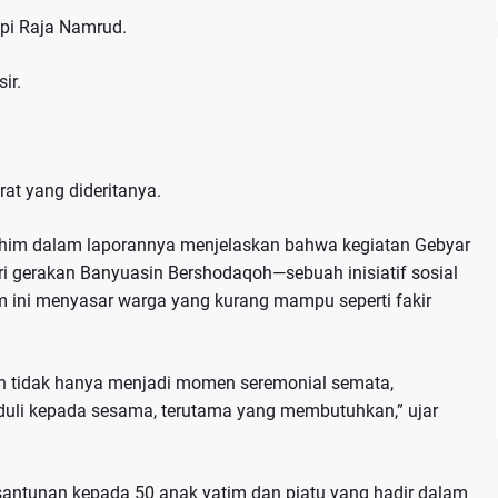
api Raja Namrud.
ir.
at yang dideritanya.
brahim dalam laporannya menjelaskan bahwa kegiatan Gebyar
 gerakan Banyuasin Bershodaqoh—sebuah inisiatif sosial
m ini menyasar warga yang kurang mampu seperti fakir
ijrah tidak hanya menjadi momen seremonial semata,
duli kepada sesama, terutama yang membutuhkan,” ujar
santunan kepada 50 anak yatim dan piatu yang hadir dalam