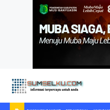
Skip
to
the
content
sumselku.com