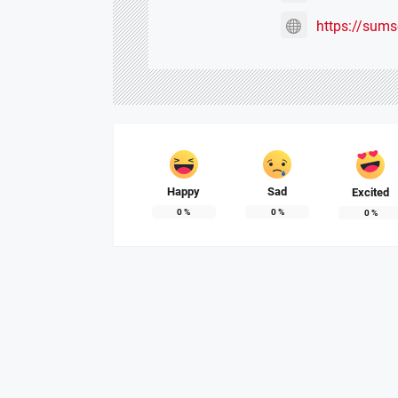
https://sum
Happy
Sad
Excited
0
%
0
%
0
%
Dewan Deng
APRIL 6
RDP Komisi
FEBRUAR