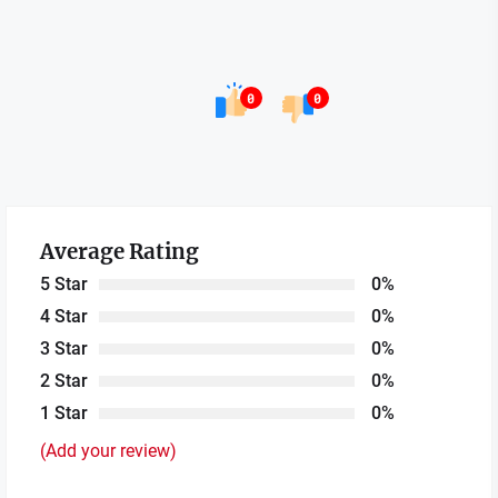
0
0
Average Rating
5 Star
0%
4 Star
0%
3 Star
0%
2 Star
0%
1 Star
0%
(Add your review)