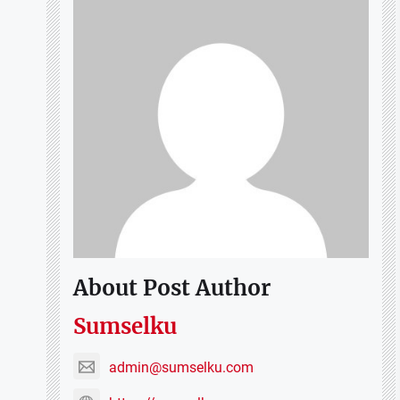
About Post Author
Sumselku
admin@sumselku.com