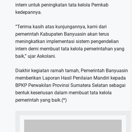
intern untuk peningkatan tata kelola Pemkab
kedepannya.
“Terima kasih atas kunjungannya, kami dari
pemerintah Kabupaten Banyuasin akan terus
meningkatkan implementasi sistem pengendelian
intern demi membuat tata kelola pemerintahan yang
baik,” ujar Askolani.
Diakhir kegiatan ramah tamah, Pemerintah Banyuasin
memberikan Laporan Hasil Penilaian Mandiri kepada
BPKP Perwakilan Provinsi Sumatera Selatan sebagai
bentuk keseriusan dalam membuat tata kelola
pemerintah yang baik.(*)