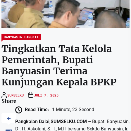
BANYUASIN BANGKIT
Tingkatkan Tata Kelola
Pemerintah, Bupati
Banyuasin Terima
Kunjungan Kepala BPKP
SUMSELKU
JULI 7, 2025
Share
Read Time:
1 Minute, 23 Second
Pangkalan Balai,SUMSELKU.COM –
Bupati Banyuasin,
Dr. H. Askolani, S.H., M.H bersama Sekda Banyuasin, Ir.