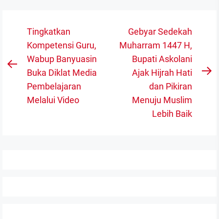
Navigasi
Tingkatkan
Gebyar Sedekah
pos
Kompetensi Guru,
Muharram 1447 H,
Wabup Banyuasin
Bupati Askolani
Previous
Buka Diklat Media
Ajak Hijrah Hati
N
post:
Pembelajaran
dan Pikiran
po
Melalui Video
Menuju Muslim
Lebih Baik