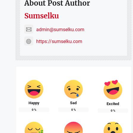
About Post Author
Sumselku
admin@sumselku.com
https://sumselku.com
Happy
Sad
Excited
0
%
0
%
0
%