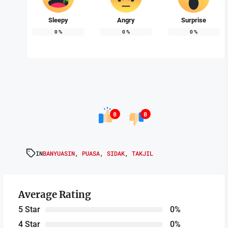
Sleepy
Angry
Surprise
0
%
0
%
0
%
0
0
IN
BANYUASIN
,
PUASA
,
SIDAK
,
TAKJIL
Average Rating
5 Star
0%
4 Star
0%