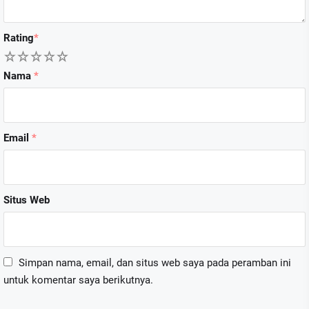
Rating
*
1
2
3
4
5
Nama
*
Email
*
Situs Web
Simpan nama, email, dan situs web saya pada peramban ini
untuk komentar saya berikutnya.