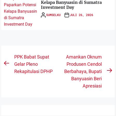
Kelapa Banyuasin di Sumatra
Investment Day
SUMSELKU
JULI 26, 2026
Navigasi
PPK Babat Supat
Amankan Oknum
pos
Gelar Pleno
Produsen Cendol
Previous
Rekapitulasi DPHP
Berbahaya, Bupati
post:
N
Banyuasin Beri
po
Apresiasi