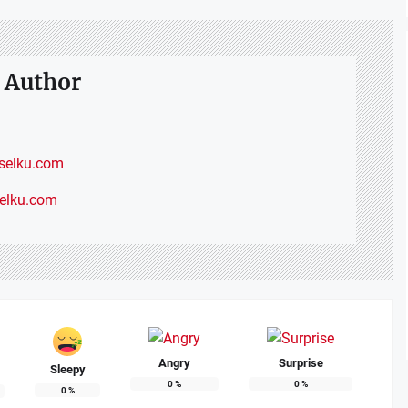
 Author
elku.com
selku.com
Angry
Surprise
Sleepy
0
%
0
%
0
%