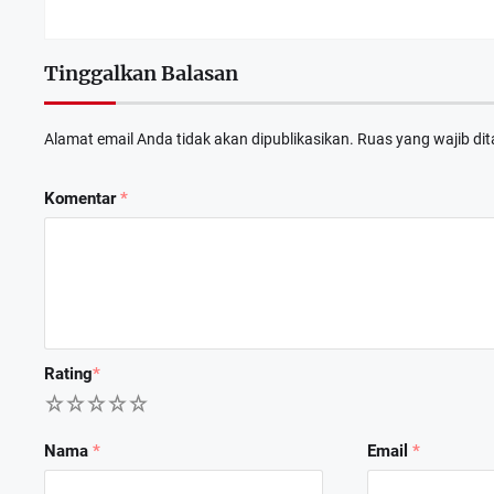
Tinggalkan Balasan
Alamat email Anda tidak akan dipublikasikan.
Ruas yang wajib di
Komentar
*
Dewan Deng
APRIL 6
Rating
*
1
2
3
4
5
Nama
*
Email
*
RDP Komisi
FEBRUAR