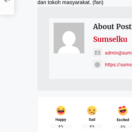
dan tokoh masyarakat. (fan)
an
About Post
Sumselku
admin@sums
https://sum
Happy
Sad
Excited
0
%
0
%
0
%