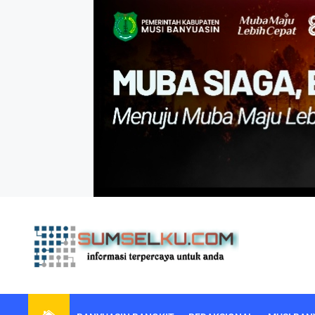
Skip
to
the
content
sumselku.com