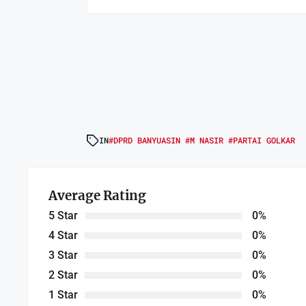
IN
#DPRD BANYUASIN #M NASIR #PARTAI GOLKAR
Average Rating
5 Star
0%
4 Star
0%
3 Star
0%
2 Star
0%
1 Star
0%