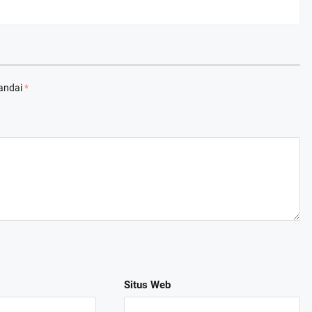
tandai
*
arkan Nota Pengantar LKPJ Bupati Banyuasin Tahun 2025
, 2026
Situs Web
 II DPRD Kabupaten Banyuasin Tekankan Kepatuhan Regulasi Perusahaa
I 26, 2026