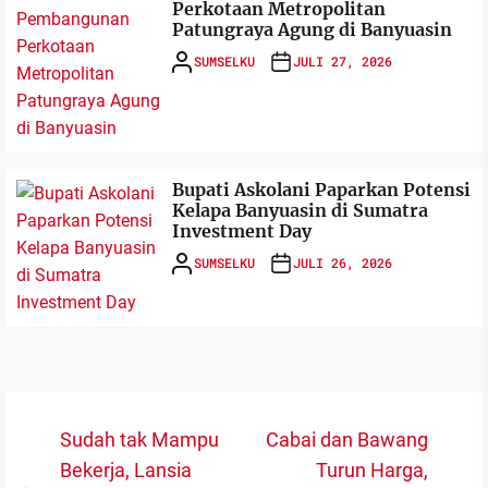
Perkotaan Metropolitan
Patungraya Agung di Banyuasin
SUMSELKU
JULI 27, 2026
Bupati Askolani Paparkan Potensi
Kelapa Banyuasin di Sumatra
Investment Day
SUMSELKU
JULI 26, 2026
Navigasi
Sudah tak Mampu
Cabai dan Bawang
pos
Bekerja, Lansia
Turun Harga,