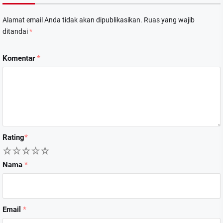
Alamat email Anda tidak akan dipublikasikan.
Ruas yang wajib
ditandai
*
Komentar
*
Rating
*
1
2
3
4
5
Nama
*
Email
*