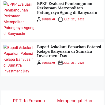
BPKP Evaluasi Pembangunan
Perkotaan Metropolitan
Patungraya Agung di Banyuasin
SUMSELKU
JULI 27, 2026
Bupati Askolani Paparkan Potensi
Kelapa Banyuasin di Sumatra
Investment Day
SUMSELKU
JULI 26, 2026
Navigasi
PT Tirta Fresindo
Memperingati Hari