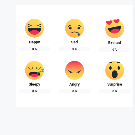
Happy
Sad
Excited
0
%
0
%
0
%
Sleepy
Angry
Surprise
0
%
0
%
0
%