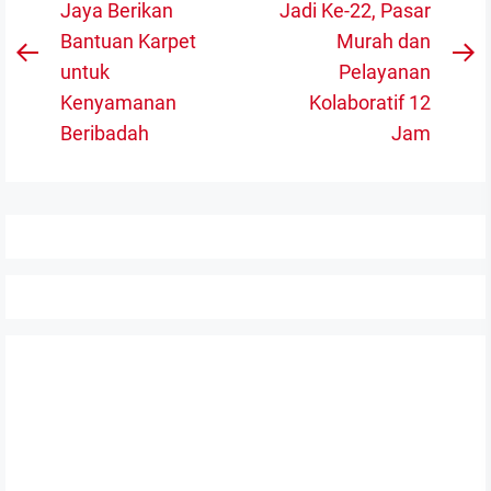
pos
Jaya Berikan
Jadi Ke-22, Pasar
Bantuan Karpet
Murah dan
Previous
N
untuk
Pelayanan
post:
po
Kenyamanan
Kolaboratif 12
Beribadah
Jam