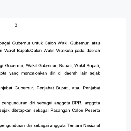
arkan Nota Pengantar LKPJ Bupati Banyuasin Tahun 2025
, 2026
 II DPRD Kabupaten Banyuasin Tekankan Kepatuhan Regulasi Perusahaa
I 26, 2026