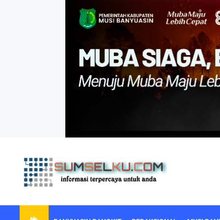
Skip
to
the
content
sumselku.com