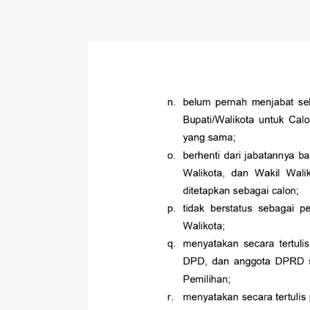
Dewan Deng
APRIL 6
RDP Komisi
FEBRUAR