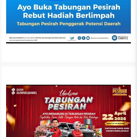
Dewan Dengarkan Nota Pengantar LKPJ Bupati
Banyuasin Tahun 2025
APRIL 6, 2026
RDP Komisi II DPRD Kabupaten Banyuasin Tekankan
Kepatuhan Regulasi Perusahaan SCR
FEBRUARI 26, 2026
Anggaran Dipangkas, DPRD Banyuasin Tetap
Perjuangkan Aspirasi Warga