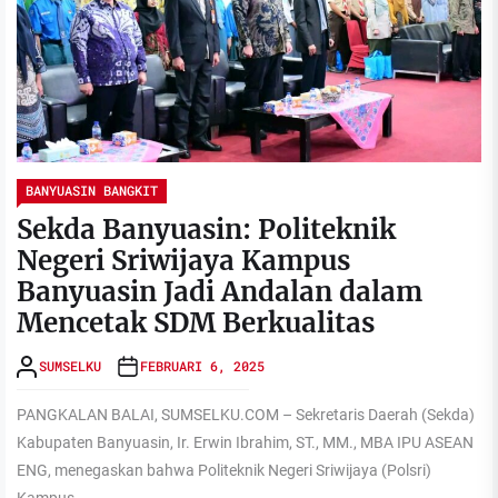
BANYUASIN BANGKIT
Sekda Banyuasin: Politeknik
Negeri Sriwijaya Kampus
Banyuasin Jadi Andalan dalam
Mencetak SDM Berkualitas
SUMSELKU
FEBRUARI 6, 2025
PANGKALAN BALAI, SUMSELKU.COM – Sekretaris Daerah (Sekda)
Kabupaten Banyuasin, Ir. Erwin Ibrahim, ST., MM., MBA IPU ASEAN
ENG, menegaskan bahwa Politeknik Negeri Sriwijaya (Polsri)