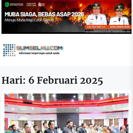
Skip
to
the
content
sumselku.com
Hari:
6 Februari 2025