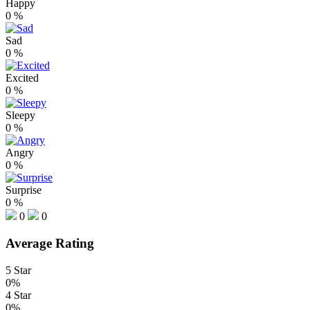
Happy
0
%
Sad
0
%
Excited
0
%
Sleepy
0
%
Angry
0
%
Surprise
0
%
0
0
Average Rating
5 Star
0%
4 Star
0%