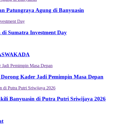
an Patungraya Agung di Banyuasin
n di Sumatra Investment Day
an ASWAKADA
 Dorong Kader Jadi Pemimpin Masa Depan
i Banyuasin di Putra Putri Sriwijaya 2026
at