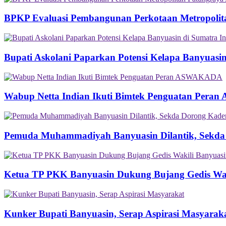
BPKP Evaluasi Pembangunan Perkotaan Metropolit
Bupati Askolani Paparkan Potensi Kelapa Banyuasi
Wabup Netta Indian Ikuti Bimtek Penguatan Per
Pemuda Muhammadiyah Banyuasin Dilantik, Sekda
Ketua TP PKK Banyuasin Dukung Bujang Gedis Wakil
Kunker Bupati Banyuasin, Serap Aspirasi Masyarak