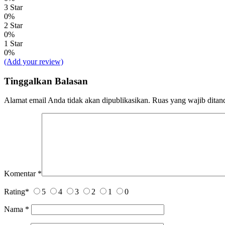
3 Star
0%
2 Star
0%
1 Star
0%
(Add your review)
Tinggalkan Balasan
Alamat email Anda tidak akan dipublikasikan.
Ruas yang wajib ditan
Komentar
*
Rating
*
5
4
3
2
1
0
Nama
*