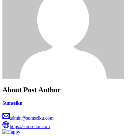
About Post Author
Sumselku
admin@sumselku.com
https://sumselku.com