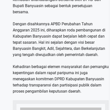
Bupati Banyuasin sebagai bentuk persetujuan
bersama.
Dengan disahkannya APBD Perubahan Tahun
Anggaran 2025 ini, diharapkan roda pembangunan di
Kabupaten Banyuasin dapat berjalan lebih cepat dan
tepat sasaran. Hal ini sejalan dengan visi besar
Banyuasin Bangkit, Adil, Sejahtera, dan Berkelanjutan
yang tengah diwujudkan oleh pemerintah daerah.
Kehadiran berbagai elemen masyarakat dan pemangku
kepentingan dalam rapat paripurna ini juga
menegaskan komitmen DPRD Kabupaten Banyuasin
terhadap transparansi dan partisipasi publik dalam
proses pengambilan keputusan daerah.