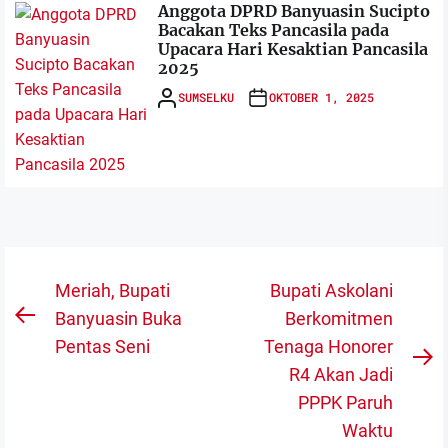
Anggota DPRD Banyuasin Sucipto
Bacakan Teks Pancasila pada
Upacara Hari Kesaktian Pancasila
2025
SUMSELKU
OKTOBER 1, 2025
Navigasi
Meriah, Bupati
Bupati Askolani
pos
Banyuasin Buka
Berkomitmen
Previous
Pentas Seni
Tenaga Honorer
post:
N
R4 Akan Jadi
po
PPPK Paruh
Waktu