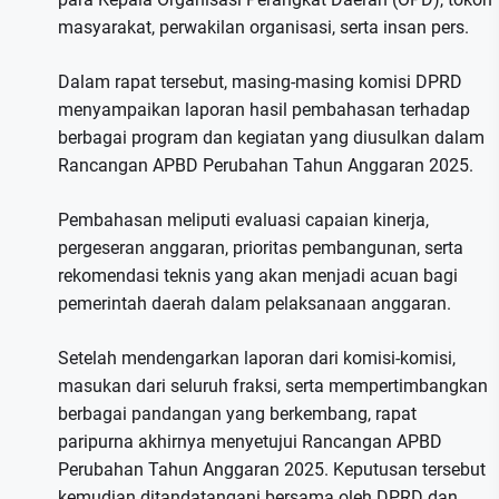
masyarakat, perwakilan organisasi, serta insan pers.
Dalam rapat tersebut, masing-masing komisi DPRD
menyampaikan laporan hasil pembahasan terhadap
berbagai program dan kegiatan yang diusulkan dalam
Rancangan APBD Perubahan Tahun Anggaran 2025.
Pembahasan meliputi evaluasi capaian kinerja,
pergeseran anggaran, prioritas pembangunan, serta
rekomendasi teknis yang akan menjadi acuan bagi
pemerintah daerah dalam pelaksanaan anggaran.
Setelah mendengarkan laporan dari komisi-komisi,
masukan dari seluruh fraksi, serta mempertimbangkan
berbagai pandangan yang berkembang, rapat
paripurna akhirnya menyetujui Rancangan APBD
Perubahan Tahun Anggaran 2025. Keputusan tersebut
kemudian ditandatangani bersama oleh DPRD dan