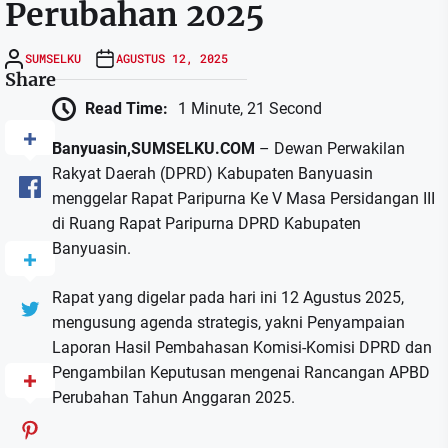
Perubahan 2025
SUMSELKU
AGUSTUS 12, 2025
Share
Read Time:
1 Minute, 21 Second
Banyuasin,SUMSELKU.COM
– Dewan Perwakilan
Rakyat Daerah (DPRD) Kabupaten Banyuasin
menggelar Rapat Paripurna Ke V Masa Persidangan III
di Ruang Rapat Paripurna DPRD Kabupaten
Banyuasin.
Rapat yang digelar pada hari ini 12 Agustus 2025,
mengusung agenda strategis, yakni Penyampaian
Laporan Hasil Pembahasan Komisi-Komisi DPRD dan
Pengambilan Keputusan mengenai Rancangan APBD
Perubahan Tahun Anggaran 2025.