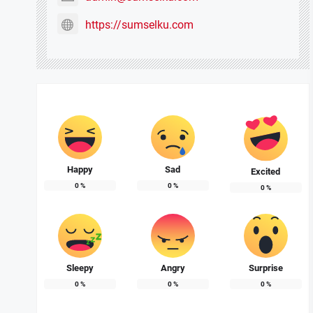
https://sumselku.com
Happy
Sad
Excited
0
%
0
%
0
%
Sleepy
Angry
Surprise
0
%
0
%
0
%