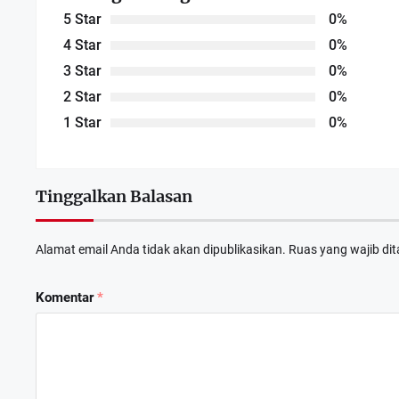
5 Star
0%
4 Star
0%
3 Star
0%
2 Star
0%
1 Star
0%
Tinggalkan Balasan
Dewan Deng
Alamat email Anda tidak akan dipublikasikan.
Ruas yang wajib di
APRIL 6
Komentar
*
RDP Komisi
FEBRUAR