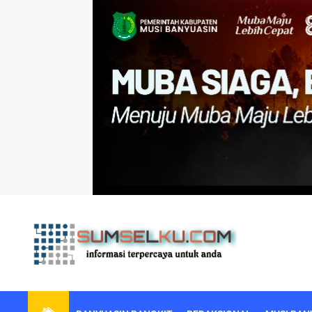
Skip
to
the
content
sumselku.com