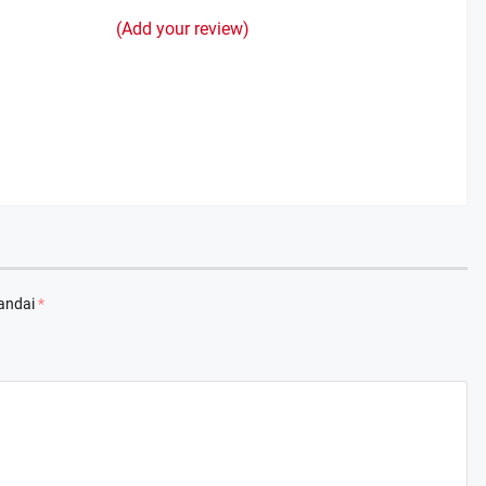
(Add your review)
arkan Nota Pengantar LKPJ Bupati Banyuasin Tahun 2025
tandai
*
, 2026
 II DPRD Kabupaten Banyuasin Tekankan Kepatuhan Regulasi Perusahaa
I 26, 2026