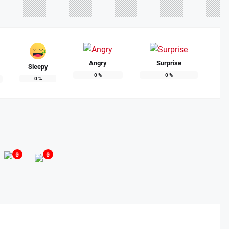
Angry
Surprise
Sleepy
0
%
0
%
0
%
0
0