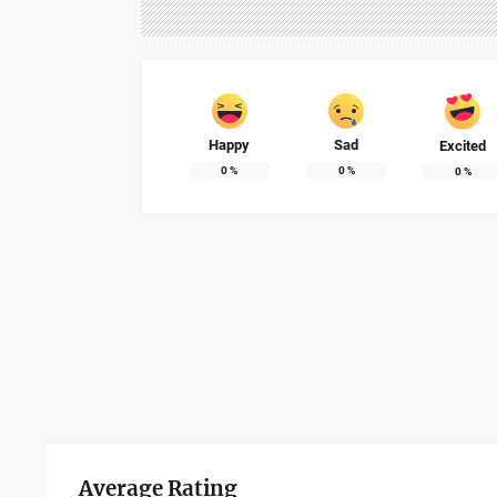
Happy
Sad
Excited
0
%
0
%
0
%
Average Rating