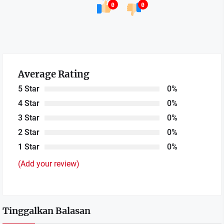
0
0
Average Rating
5 Star
0%
4 Star
0%
3 Star
0%
2 Star
0%
1 Star
0%
(Add your review)
Tinggalkan Balasan