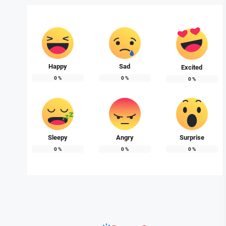
Happy
Sad
Excited
0
%
0
%
0
%
Sleepy
Angry
Surprise
0
%
0
%
0
%