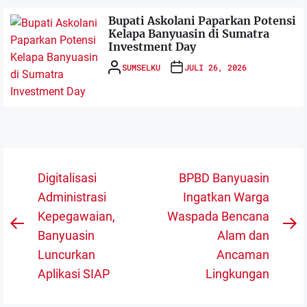
Bupati Askolani Paparkan Potensi
Kelapa Banyuasin di Sumatra
Investment Day
SUMSELKU
JULI 26, 2026
Navigasi
Digitalisasi
BPBD Banyuasin
pos
Administrasi
Ingatkan Warga
Kepegawaian,
Waspada Bencana
Previous
N
Banyuasin
Alam dan
post:
po
Luncurkan
Ancaman
Aplikasi SIAP
Lingkungan