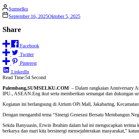
Sumselku
September 16, 2025
Oktober 5, 2025
Share
Facebook
Twitter
Pinterest
LinkedIn
Read Time:
54 Second
Palembang,SUMSELKU.COM
– Dalam rangkaian Anniversary As
IPU., ASEAN.Eng ikut serta memberikan semangat dan dukungan un
Kegiatan ini berlangsung di Atrium OPi Mall, Jakabaring, Kecamata
Dengan mengambil tema “Sinergi Generasi Bersatu Membangun Nege
Sekda Banyuasin, Erwin Ibrahim dalam hal ini mengucapkan terima ka
berkarya dan mari kita bersinergi mensejahterakan masyarakat,” katan