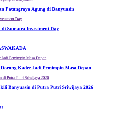
an Patungraya Agung di Banyuasin
n di Sumatra Investment Day
an ASWAKADA
 Dorong Kader Jadi Pemimpin Masa Depan
i Banyuasin di Putra Putri Sriwijaya 2026
at