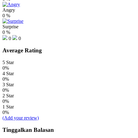
Angry
0
%
Surprise
0
%
0
0
Average Rating
5 Star
0%
4 Star
0%
3 Star
0%
2 Star
0%
1 Star
0%
(Add your review)
Tinggalkan Balasan