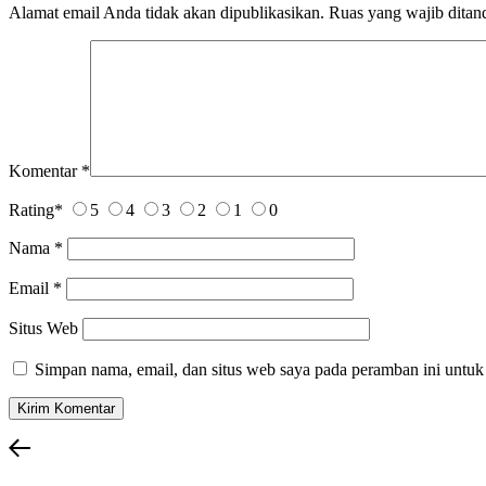
Alamat email Anda tidak akan dipublikasikan.
Ruas yang wajib ditan
Komentar
*
Rating
*
5
4
3
2
1
0
Nama
*
Email
*
Situs Web
Simpan nama, email, dan situs web saya pada peramban ini untuk