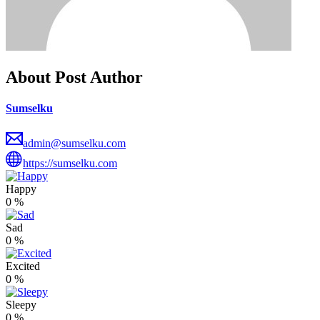
About Post Author
Sumselku
admin@sumselku.com
https://sumselku.com
Happy
0
%
Sad
0
%
Excited
0
%
Sleepy
0
%