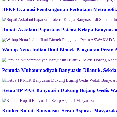
BPKP Evaluasi Pembangunan Perkotaan Metropolit
Bupati Askolani Paparkan Potensi Kelapa Banyuasi
Wabup Netta Indian Ikuti Bimtek Penguatan Per
Pemuda Muhammadiyah Banyuasin Dilantik, Sekda
Ketua TP PKK Banyuasin Dukung Bujang Gedis Wakil
Kunker Bupati Banyuasin, Serap Aspirasi Masyarak