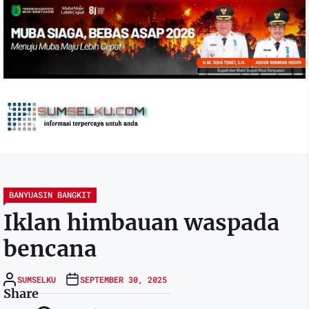
Skip
to
the
content
sumselku.com
BANYUASIN BANGKIT
Iklan himbauan waspada
bencana
SUMSELKU
SEPTEMBER 30, 2025
Share