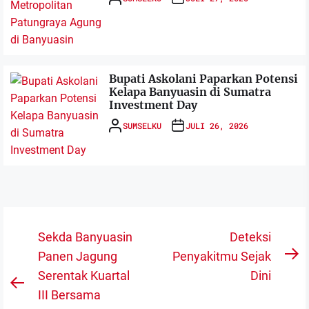
Bupati Askolani Paparkan Potensi
Kelapa Banyuasin di Sumatra
Investment Day
SUMSELKU
JULI 26, 2026
Navigasi
Sekda Banyuasin
Deteksi
pos
Panen Jagung
Penyakitmu Sejak
N
Serentak Kuartal
Dini
po
Previous
III Bersama