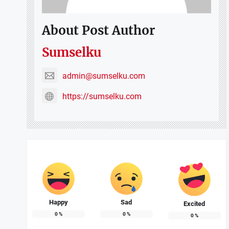
About Post Author
Sumselku
admin@sumselku.com
https://sumselku.com
Happy
Sad
Excited
0
%
0
%
0
%