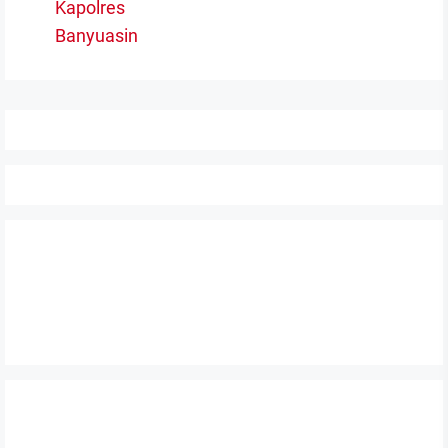
post:
Kapolres
Banyuasin