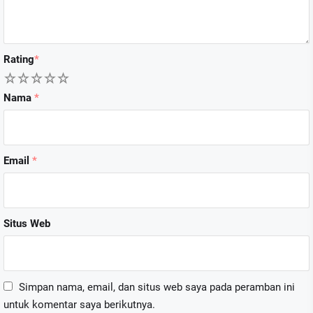
Rating
*
1
2
3
4
5
Nama
*
Email
*
Situs Web
Simpan nama, email, dan situs web saya pada peramban ini
untuk komentar saya berikutnya.