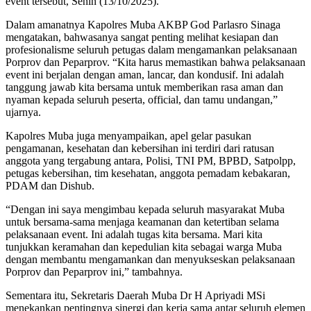
event tersebut, Senin (13/10/2025).
Dalam amanatnya Kapolres Muba AKBP God Parlasro Sinaga
mengatakan, bahwasanya sangat penting melihat kesiapan dan
profesionalisme seluruh petugas dalam mengamankan pelaksanaan
Porprov dan Peparprov. “Kita harus memastikan bahwa pelaksanaan
event ini berjalan dengan aman, lancar, dan kondusif. Ini adalah
tanggung jawab kita bersama untuk memberikan rasa aman dan
nyaman kepada seluruh peserta, official, dan tamu undangan,”
ujarnya.
Kapolres Muba juga menyampaikan, apel gelar pasukan
pengamanan, kesehatan dan kebersihan ini terdiri dari ratusan
anggota yang tergabung antara, Polisi, TNI PM, BPBD, Satpolpp,
petugas kebersihan, tim kesehatan, anggota pemadam kebakaran,
PDAM dan Dishub.
“Dengan ini saya mengimbau kepada seluruh masyarakat Muba
untuk bersama-sama menjaga keamanan dan ketertiban selama
pelaksanaan event. Ini adalah tugas kita bersama. Mari kita
tunjukkan keramahan dan kepedulian kita sebagai warga Muba
dengan membantu mengamankan dan menyukseskan pelaksanaan
Porprov dan Peparprov ini,” tambahnya.
Sementara itu, Sekretaris Daerah Muba Dr H Apriyadi MSi
menekankan pentingnya sinergi dan kerja sama antar seluruh elemen