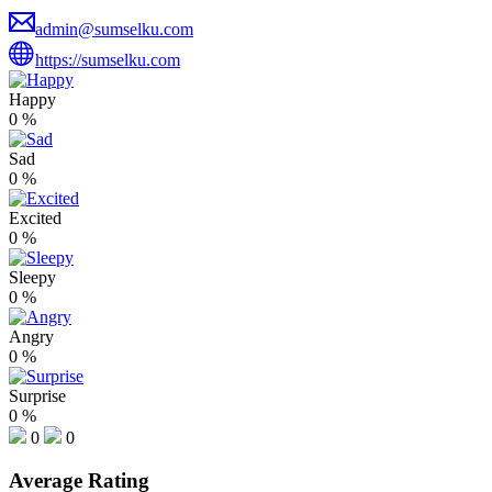
admin@sumselku.com
https://sumselku.com
Happy
0
%
Sad
0
%
Excited
0
%
Sleepy
0
%
Angry
0
%
Surprise
0
%
0
0
Average Rating