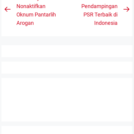
pos
Nonaktifkan
Pendampingan
Previous
N
Oknum Pantarlih
PSR Terbaik di
post:
po
Arogan
Indonesia