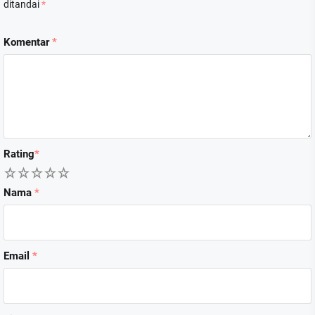
ditandai
*
Komentar
*
Rating
*
1
2
3
4
5
Nama
*
Email
*