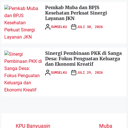
Pemkab Muba dan BPJS
Kesehatan Perkuat Sinergi
Layanan JKN
SUMSELKU
JULI 30, 2026
Sinergi Pembinaan PKK di Sanga
Desa: Fokus Penguatan Keluarga
dan Ekonomi Kreatif
SUMSELKU
JULI 29, 2026
Navigasi
KPU Banyuasin
Muba