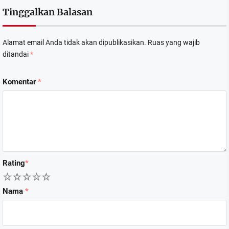
Tinggalkan Balasan
Alamat email Anda tidak akan dipublikasikan.
Ruas yang wajib
ditandai
*
Komentar
*
Rating
*
1
2
3
4
5
Nama
*