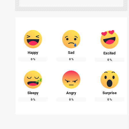
Happy
Sad
Excited
0
%
0
%
0
%
Sleepy
Angry
Surprise
0
%
0
%
0
%