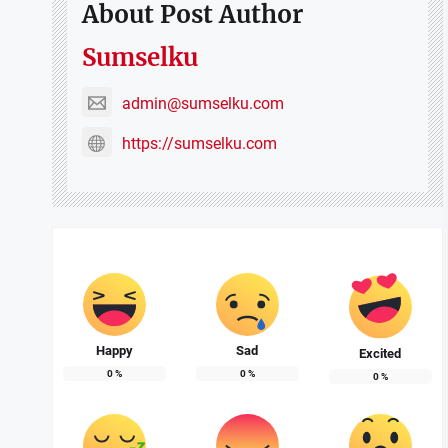
About Post Author
Sumselku
admin@sumselku.com
https://sumselku.com
Happy
Sad
Excited
0
%
0
%
0
%