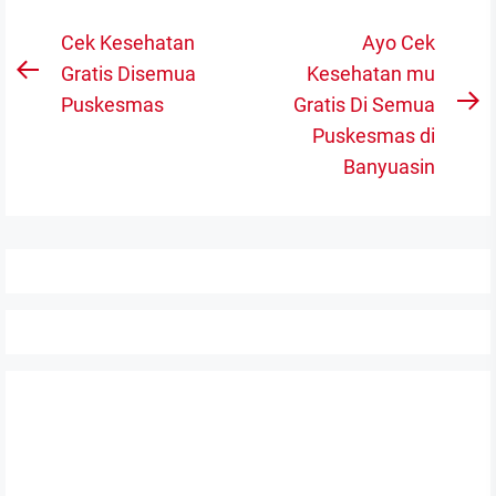
Navigasi
Cek Kesehatan
Ayo Cek
pos
Gratis Disemua
Kesehatan mu
Previous
Puskesmas
Gratis Di Semua
post:
N
Puskesmas di
po
Banyuasin