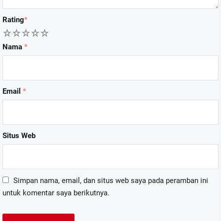
Rating
*
1
2
3
4
5
Nama
*
Email
*
Situs Web
Simpan nama, email, dan situs web saya pada peramban ini
untuk komentar saya berikutnya.